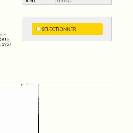
DURÉE
00:00:28
SÉLECTIONNER
ale
OUT
;
;
1957