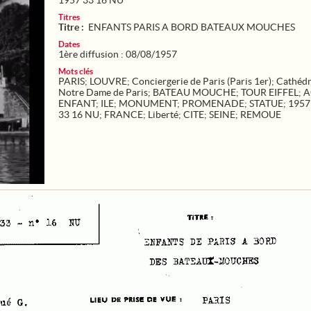
1957 33 16 NU
Titres
Titre :
ENFANTS PARIS A BORD BATEAUX MOUCHES
Dates
1ère diffusion : 08/08/1957
Mots clés
PARIS
;
LOUVRE
;
Conciergerie de Paris (Paris 1er)
;
Cathédr
Notre Dame de Paris
;
BATEAU MOUCHE
;
TOUR EIFFEL
;
A
ENFANT
;
ILE
;
MONUMENT
;
PROMENADE
;
STATUE
;
1957
33 16 NU
;
FRANCE
;
Liberté
;
CITE
;
SEINE
;
REMOUE