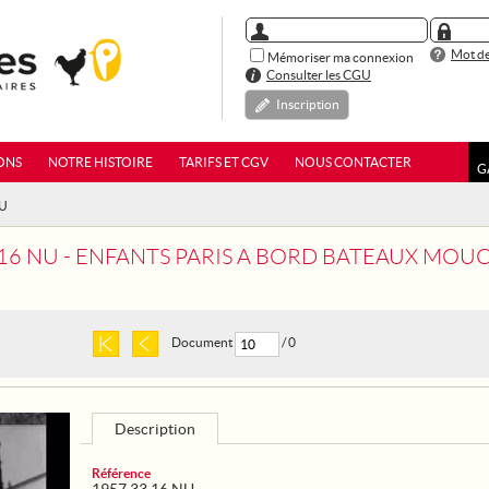
Mot de
Mémoriser ma connexion
Consulter les CGU
Inscription
ONS
NOTRE HISTOIRE
TARIFS ET CGV
NOUS CONTACTER
G
NU
 16 NU - ENFANTS PARIS A BORD BATEAUX MOU
Document
/ 0
Description
Référence