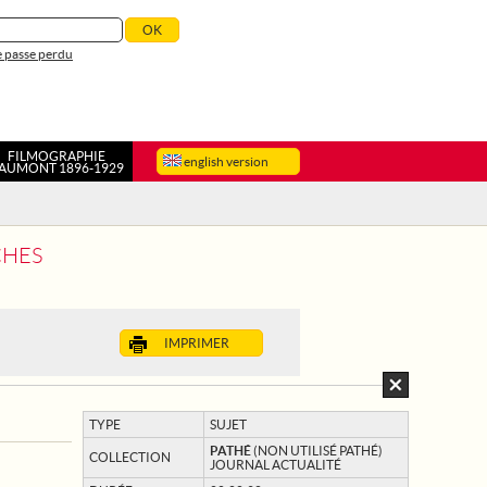
 passe perdu
FILMOGRAPHIE
english version
AUMONT 1896-1929
CHES
IMPRIMER
TYPE
SUJET
PATHÉ
(NON UTILISÉ PATHÉ)
COLLECTION
JOURNAL ACTUALITÉ