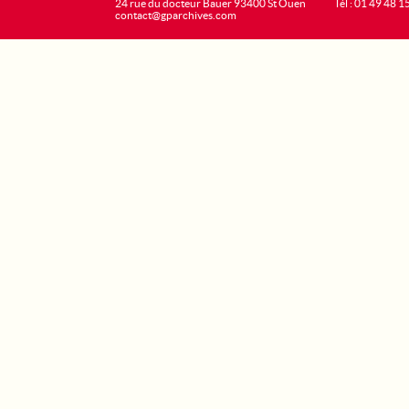
24 rue du docteur Bauer 93400 St Ouen
Tél : 01 49 48 1
contact@gparchives.com