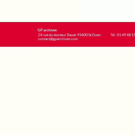
GP archives
24 rue du docteur Bauer 93400 St Ouen
Tél : 01 49 48 1
contact@gparchives.com