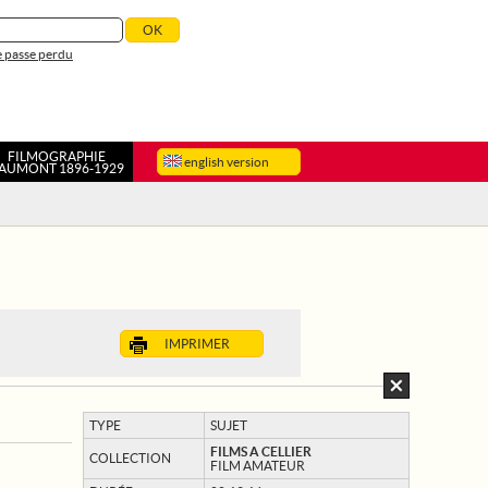
 passe perdu
FILMOGRAPHIE
english version
AUMONT 1896-1929
IMPRIMER
TYPE
SUJET
FILMS A CELLIER
COLLECTION
FILM AMATEUR