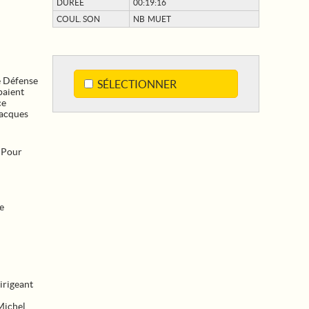
DURÉE
00:19:16
COUL. SON
NB MUET
e Défense
SÉLECTIONNER
paient
ce
Jacques
 "Pour
e
irigeant
Michel