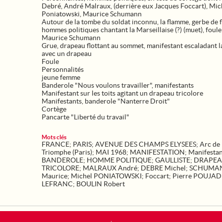
Debré, André Malraux, (derrière eux Jacques Foccart), Mic
Poniatowski, Maurice Schumann
Autour de la tombe du soldat inconnu, la flamme, gerbe de f
hommes politiques chantant la Marseillaise (?) (muet), foule
Maurice Schumann
Grue, drapeau flottant au sommet, manifestant escaladant l
avec un drapeau
Foule
Personnalités
jeune femme
Banderole "Nous voulons travailler", manifestants
Manifestant sur les toits agitant un drapeau tricolore
Manifestants, banderole "Nanterre Droit"
Cortège
Pancarte "Liberté du travail"
Mots clés
FRANCE
;
PARIS
;
AVENUE DES CHAMPS ELYSEES
;
Arc de
Triomphe (Paris)
;
MAI 1968
;
MANIFESTATION
;
Manifesta
BANDEROLE
;
HOMME POLITIQUE
;
GAULLISTE
;
DRAPE
TRICOLORE
;
MALRAUX André
;
DEBRE Michel
;
SCHUMA
Maurice
;
Michel PONIATOWSKI
;
Foccart
;
Pierre POUJAD
LEFRANC
;
BOULIN Robert