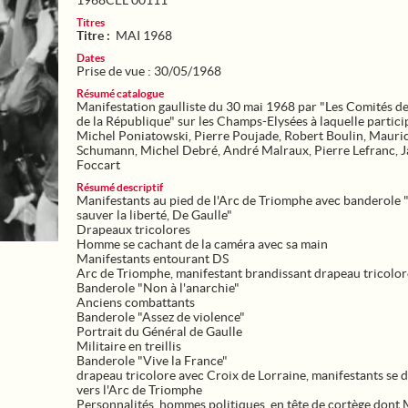
1968CEL 00111
Titres
Titre :
MAI 1968
Dates
Prise de vue : 30/05/1968
Résumé catalogue
Manifestation gaulliste du 30 mai 1968 par "Les Comités d
de la République" sur les Champs-Elysées à laquelle partici
Michel Poniatowski, Pierre Poujade, Robert Boulin, Mauri
Schumann, Michel Debré, André Malraux, Pierre Lefranc, 
Foccart
Résumé descriptif
Manifestants au pied de l'Arc de Triomphe avec banderole
sauver la liberté, De Gaulle"
Drapeaux tricolores
Homme se cachant de la caméra avec sa main
Manifestants entourant DS
Arc de Triomphe, manifestant brandissant drapeau tricolor
Banderole "Non à l'anarchie"
Anciens combattants
Banderole "Assez de violence"
Portrait du Général de Gaulle
Militaire en treillis
Banderole "Vive la France"
drapeau tricolore avec Croix de Lorraine, manifestants se d
vers l'Arc de Triomphe
Personnalités, hommes politiques, en tête de cortège dont 