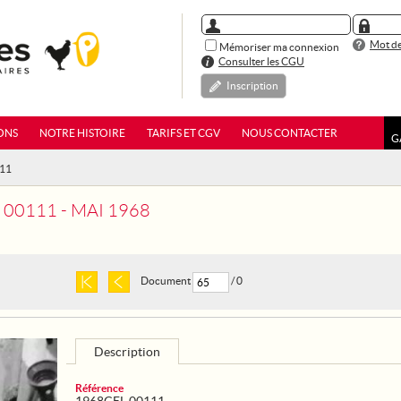
Mot de
Mémoriser ma connexion
Consulter les CGU
Inscription
ONS
NOTRE HISTOIRE
TARIFS ET CGV
NOUS CONTACTER
G
111
00111 - MAI 1968
Document
/ 0
Description
Référence