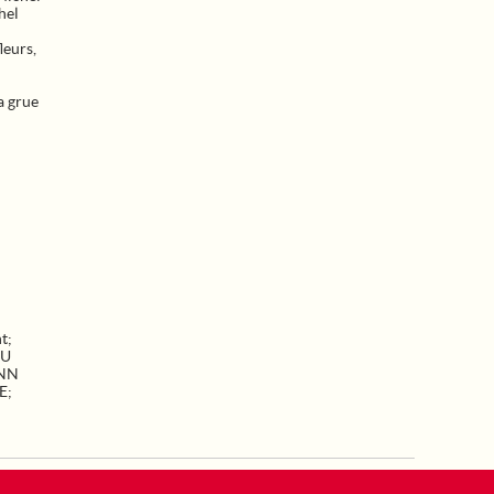
hel
leurs,
a grue
nt
;
AU
NN
E
;