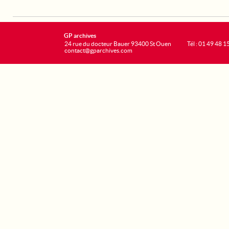
GP archives
24 rue du docteur Bauer 93400 St Ouen
Tél : 01 49 48 1
contact@gparchives.com