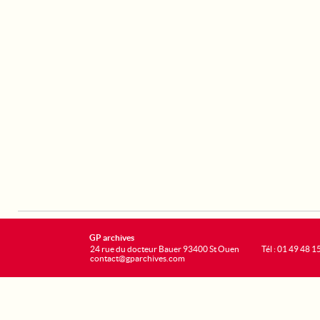
GP archives
24 rue du docteur Bauer 93400 St Ouen
Tél : 01 49 48 1
contact@gparchives.com