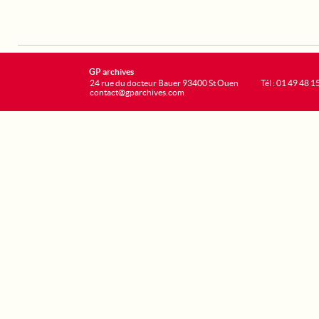
GP archives
24 rue du docteur Bauer 93400 St Ouen
Tél : 01 49 48 1
contact@gparchives.com