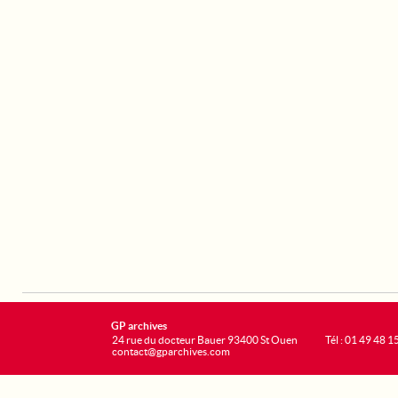
GP archives
24 rue du docteur Bauer 93400 St Ouen
Tél : 01 49 48 1
contact@gparchives.com