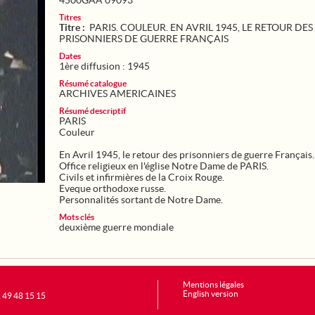
4500GAA 09093
Titres
Titre :
PARIS. COULEUR. EN AVRIL 1945, LE RETOUR DES
PRISONNIERS DE GUERRE FRANÇAIS
Dates
1ère diffusion : 1945
Résumé catalogue
ARCHIVES AMERICAINES
Résumé descriptif
PARIS
Couleur
En Avril 1945, le retour des prisonniers de guerre Français.
Office religieux en l'église Notre Dame de PARIS.
Civils et infirmières de la Croix Rouge.
Eveque orthodoxe russe.
Personnalités sortant de Notre Dame.
Mots clés
deuxième guerre mondiale
Mentions légales
English version
1 49 48 15 15