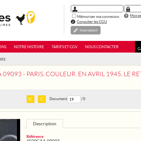
Mot de
Mémoriser ma connexion
Consulter les CGU
Inscription
ONS
NOTRE HISTOIRE
TARIFS ET CGV
NOUS CONTACTER
G
093
9093 - PARIS. COULEUR. EN AVRIL 1945, LE RETOUR DES 
Document
/ 0
Description
Référence