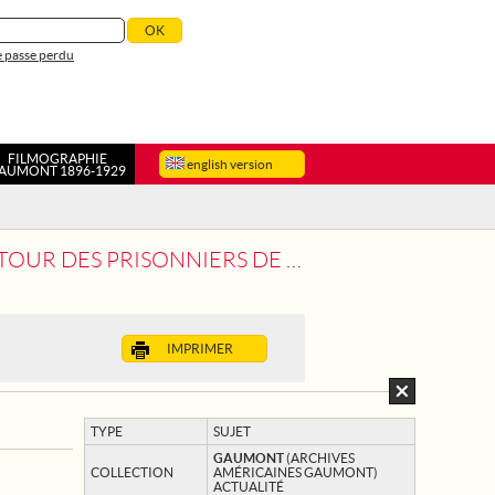
 passe perdu
FILMOGRAPHIE
english version
AUMONT 1896-1929
PRISONNIERS DE GUERRE FRANÇAIS
IMPRIMER
TYPE
SUJET
GAUMONT
(ARCHIVES
COLLECTION
AMÉRICAINES GAUMONT)
ACTUALITÉ