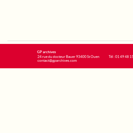
GP archives
24 rue du docteur Bauer 93400 St Ouen
Tél : 01 49 48 1
contact@gparchives.com