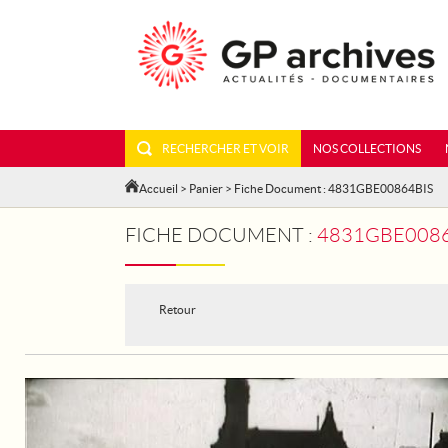
RECHERCHER ET VOIR
NOS COLLECTIONS
Accueil
>
Panier
> Fiche Document : 4831GBE00864BIS
FICHE DOCUMENT :
4831GBE00864
Retour