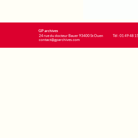
GP archives
24 rue du docteur Bauer 93400 St Ouen
Tél : 01 49 48 1
contact@gparchives.com