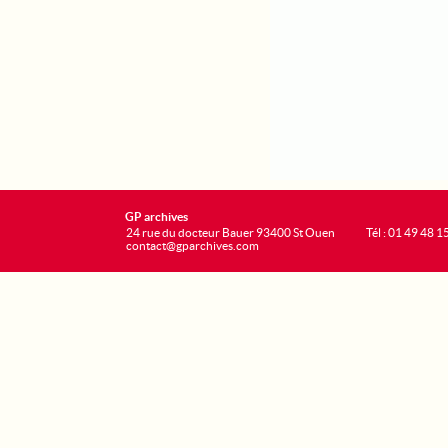
GP archives
24 rue du docteur Bauer 93400 St Ouen
Tél : 01 49 48 1
contact@gparchives.com