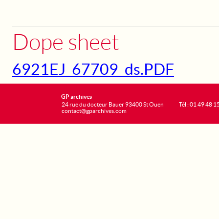
Dope sheet
6921EJ_67709_ds.PDF
GP archives
24 rue du docteur Bauer 93400 St Ouen
Tél : 01 49 48 1
contact@gparchives.com