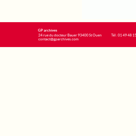
GP archives
24 rue du docteur Bauer 93400 St Ouen
Tél : 01 49 48 1
contact@gparchives.com