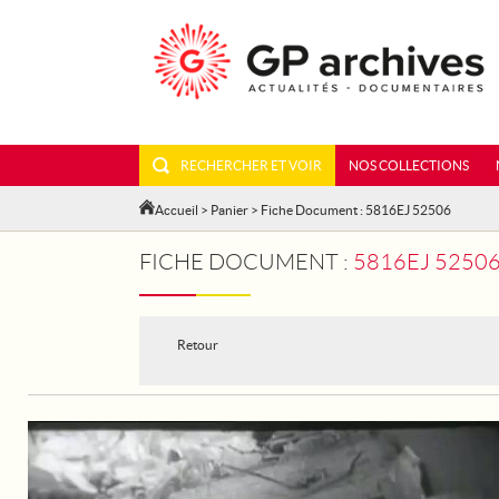
RECHERCHER ET VOIR
NOS COLLECTIONS
Accueil
>
Panier
> Fiche Document : 5816EJ 52506
FICHE DOCUMENT :
5816EJ 52506 -
Retour