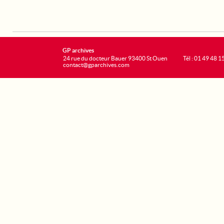
GP archives
24 rue du docteur Bauer 93400 St Ouen
Tél : 01 49 48 1
contact@gparchives.com