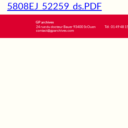
5808EJ_52259_ds.PDF
GP archives
24 rue du docteur Bauer 93400 St Ouen
Tél : 01 49 48 1
contact@gparchives.com