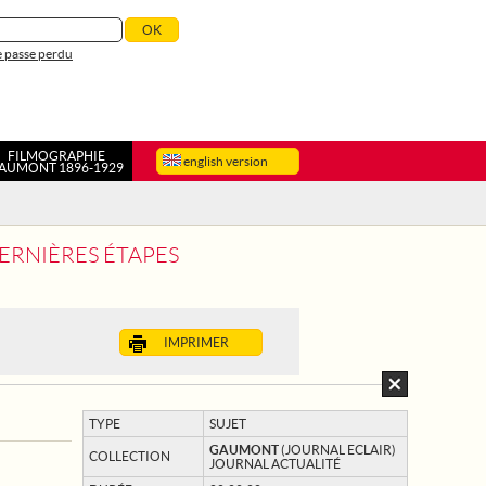
 passe perdu
FILMOGRAPHIE
english version
AUMONT 1896-1929
DERNIÈRES ÉTAPES
IMPRIMER
TYPE
SUJET
GAUMONT
(JOURNAL ECLAIR)
COLLECTION
JOURNAL ACTUALITÉ