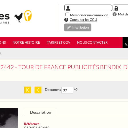
Mot de
Mémoriser ma connexion
Consulter les CGU
Inscription
ONS
NOTRE HISTOIRE
TARIFS ET CGV
NOUS CONTACTER
G
2
42442 - TOUR DE FRANCE PUBLICITÉS BENDIX. 
Document
/ 0
Description
Référence