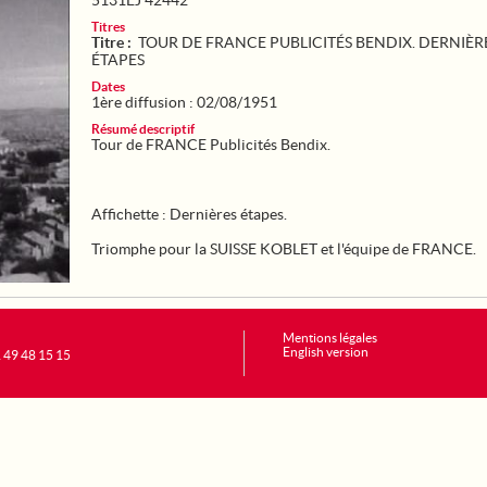
5131EJ 42442
Titres
Titre :
TOUR DE FRANCE PUBLICITÉS BENDIX. DERNIÈR
ÉTAPES
Dates
1ère diffusion : 02/08/1951
Résumé descriptif
Tour de FRANCE Publicités Bendix.
Affichette : Dernières étapes.
Triomphe pour la SUISSE KOBLET et l'équipe de FRANCE.
Mentions légales
English version
1 49 48 15 15