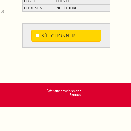
DURÉE
00:02:00
COUL. SON
NB SONORE
ES
SÉLECTIONNER
Website development
Skopus