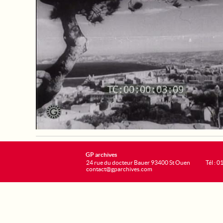
GP archives
24 rue du docteur Bauer 93400 St Ouen
Tél : 0
contact@gparchives.com