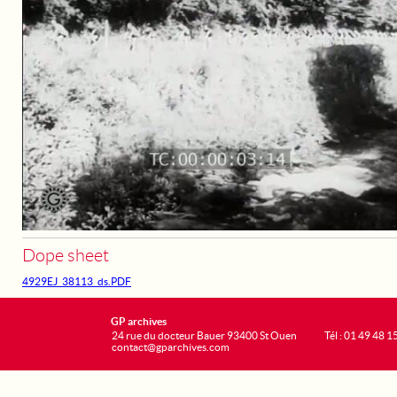
Dope sheet
4929EJ_38113_ds.PDF
GP archives
24 rue du docteur Bauer 93400 St Ouen
Tél : 01 49 48 1
contact@gparchives.com