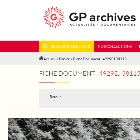
RECHERCHER ET VOIR
NOS COLLECTIONS
Accueil
>
Panier
> Fiche Document : 4929EJ 38113
FICHE DOCUMENT :
4929EJ 3811
Retour