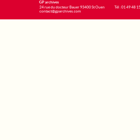
GP archives
24 rue du docteur Bauer 93400 St Ouen
Tél : 01 49 48 1
contact@gparchives.com