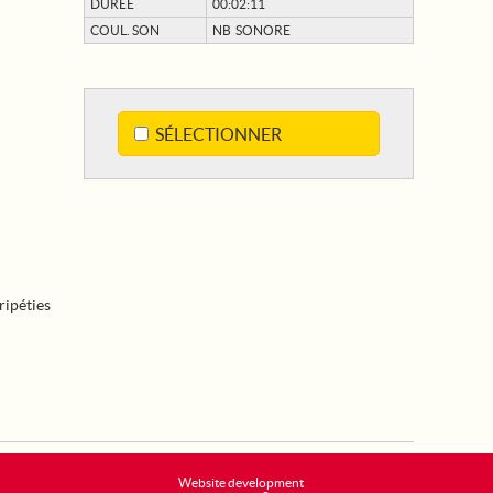
DURÉE
00:02:11
COUL. SON
NB SONORE
SÉLECTIONNER
ripéties
Website development