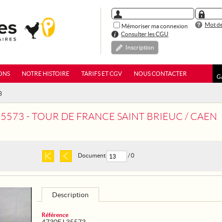
Mot de
Mémoriser ma connexion
Consulter les CGU
Inscription
ONS
NOTRE HISTOIRE
TARIFS ET CGV
NOUS CONTACTER
G
3
35573 - TOUR DE FRANCE SAINT BRIEUC / CAEN
Document
/ 0
Description
Référence