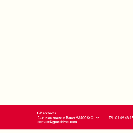
GP archives
24 rue du docteur Bauer 93400 St Ouen
Tél : 01 49 48 1
contact@gparchives.com