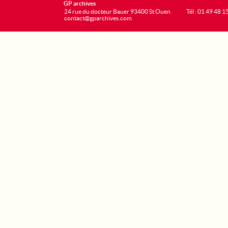
GP archives
24 rue du docteur Bauer 93400 St Ouen
Tél : 01 49 48 1
contact@gparchives.com