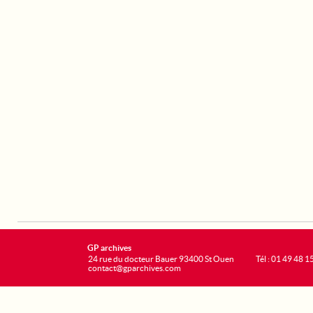
GP archives
24 rue du docteur Bauer 93400 St Ouen
Tél : 01 49 48 1
contact@gparchives.com