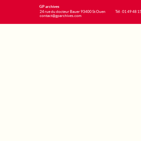
GP archives
24 rue du docteur Bauer 93400 St Ouen
Tél : 01 49 48 1
contact@gparchives.com