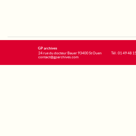
GP archives
24 rue du docteur Bauer 93400 St Ouen
Tél : 01 49 48 1
contact@gparchives.com