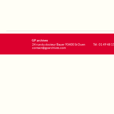
GP archives
24 rue du docteur Bauer 93400 St Ouen
Tél : 01 49 48 1
contact@gparchives.com