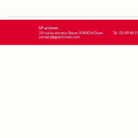
GP archives
24 rue du docteur Bauer 93400 St Ouen
Tél : 01 49 48 1
contact@gparchives.com