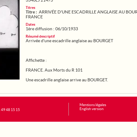
3340EJ 21473
Titres
Titre :
ARRIVÉE D'UNE ESCADRILLE ANGLAISE AU BOUR
FRANCE
Dates
1ère diffusion : 06/10/1933
Résumé descriptif
Arrivée d'une escadrille anglaise au BOURGET
Affichette :
FRANCE. Aux Morts du R 101
Une escadrille anglaise arrive au BOURGET.
Mentions légales
English version
1 49 48 15 15