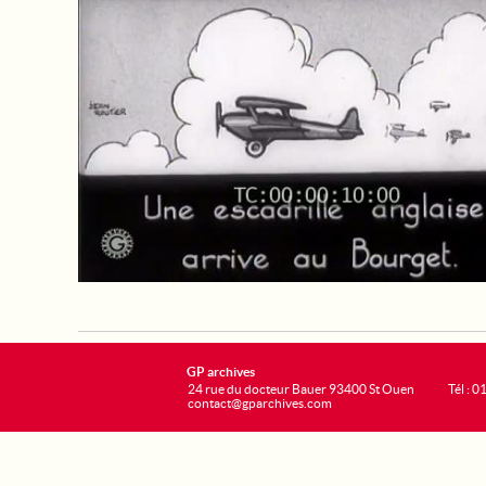
GP archives
24 rue du docteur Bauer 93400 St Ouen
Tél : 0
contact@gparchives.com