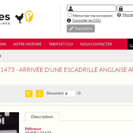
Mot de
Mémoriser ma connexion
Consulter les CGU
Inscription
ONS
NOTRE HISTOIRE
TARIFS ET CGV
NOUS CONTACTER
G
3
21473 - ARRIVÉE D'UNE ESCADRILLE ANGLAISE 
Document
/ 0
Description
Référence