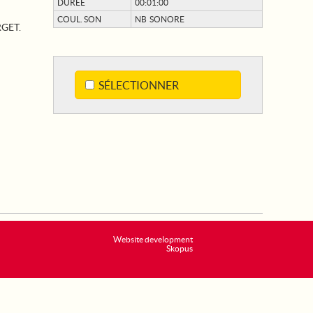
DURÉE
00:01:00
COUL. SON
NB SONORE
GET.
SÉLECTIONNER
Website development
Skopus