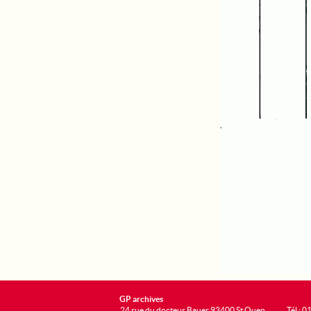
GP archives
24 rue du docteur Bauer 93400 St Ouen
Tél : 0