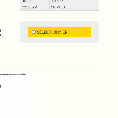
DURÉE
00:01:16
COUL. SON
NB MUET
AU
;
SÉLECTIONNER
E
;