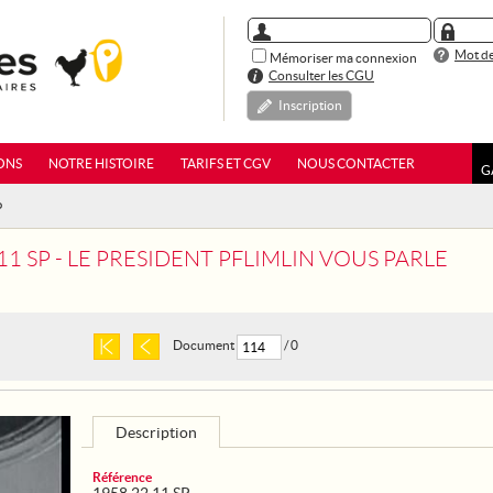
Mot de
Mémoriser ma connexion
Consulter les CGU
Inscription
ONS
NOTRE HISTOIRE
TARIFS ET CGV
NOUS CONTACTER
G
P
11 SP - LE PRESIDENT PFLIMLIN VOUS PARLE
Document
/ 0
Description
Référence