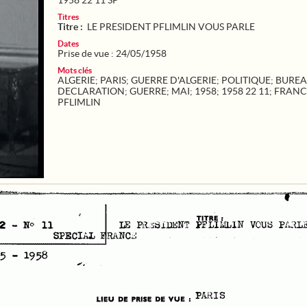
1958 22 11 SP
Titres
Titre :
LE PRESIDENT PFLIMLIN VOUS PARLE
Dates
Prise de vue : 24/05/1958
Mots clés
ALGERIE
;
PARIS
;
GUERRE D'ALGERIE
;
POLITIQUE
;
BURE
DECLARATION
;
GUERRE
;
MAI
;
1958
;
1958 22 11
;
FRANC
PFLIMLIN