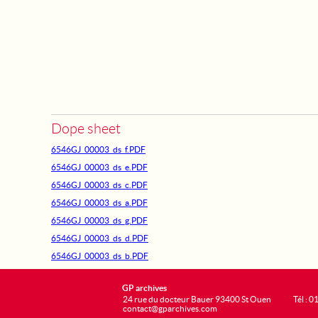
Dope sheet
6546GJ_00003_ds_f.PDF
6546GJ_00003_ds_e.PDF
6546GJ_00003_ds_c.PDF
6546GJ_00003_ds_a.PDF
6546GJ_00003_ds_g.PDF
6546GJ_00003_ds_d.PDF
6546GJ_00003_ds_b.PDF
GP archives
24 rue du docteur Bauer 93400 St Ouen
Tél : 0
contact@gparchives.com