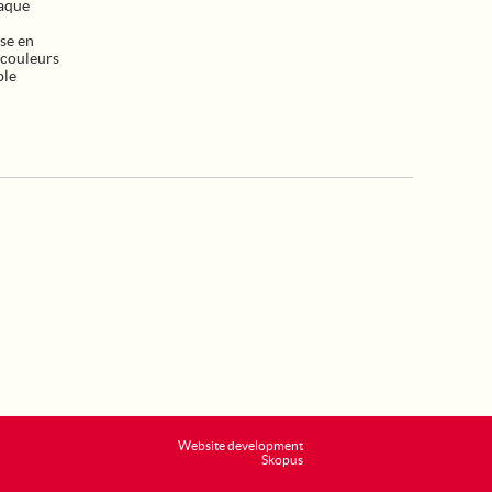
haque
se en
 couleurs
ble
Website development
Skopus