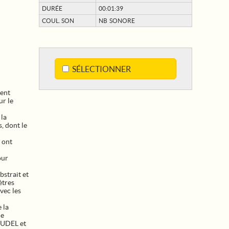
DURÉE
00:01:39
COUL. SON
NB SONORE
SÉLECTIONNER
ient
r le
 la
s, dont le
 ont
our
bstrait et
ètres
vec les
 la
le
AUDEL et