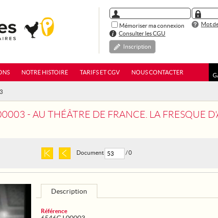
Mot de
Mémoriser ma connexion
Consulter les CGU
Inscription
ONS
NOTRE HISTOIRE
TARIFS ET CGV
NOUS CONTACTER
G
03
00003 - AU THÉÂTRE DE FRANCE. LA FRESQUE 
Document
/ 0
Description
Référence