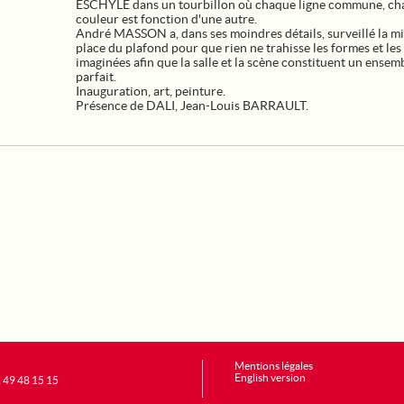
ESCHYLE dans un tourbillon où chaque ligne commune, c
couleur est fonction d'une autre.
André MASSON a, dans ses moindres détails, surveillé la mi
place du plafond pour que rien ne trahisse les formes et les
imaginées afin que la salle et la scène constituent un ensem
parfait.
Inauguration, art, peinture.
Présence de DALI, Jean-Louis BARRAULT.
Mentions légales
English version
1 49 48 15 15