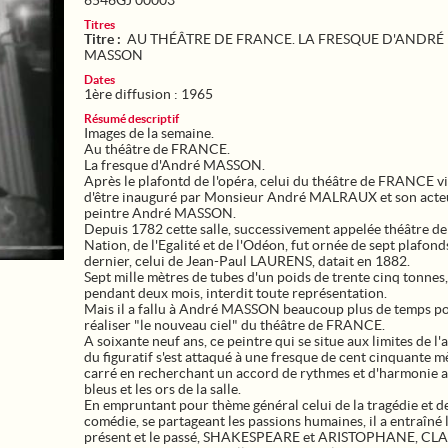
6546GJ 00003
Titres
Titre :
AU THÉÂTRE DE FRANCE. LA FRESQUE D'ANDRÉ
MASSON
Dates
1ère diffusion : 1965
Résumé descriptif
Images de la semaine.
Au théâtre de FRANCE.
La fresque d'André MASSON.
Après le plafontd de l'opéra, celui du théâtre de FRANCE v
d'être inauguré par Monsieur André MALRAUX et son acteu
peintre André MASSON.
Depuis 1782 cette salle, successivement appelée théâtre de
Nation, de l'Egalité et de l'Odéon, fut ornée de sept plafond
dernier, celui de Jean-Paul LAURENS, datait en 1882.
Sept mille mètres de tubes d'un poids de trente cinq tonnes,
pendant deux mois, interdit toute représentation.
Mais il a fallu à André MASSON beaucoup plus de temps p
réaliser "le nouveau ciel" du théâtre de FRANCE.
A soixante neuf ans, ce peintre qui se situe aux limites de l'a
du figuratif s'est attaqué à une fresque de cent cinquante m
carré en recherchant un accord de rythmes et d'harmonie a
bleus et les ors de la salle.
En empruntant pour thème général celui de la tragédie et de
comédie, se partageant les passions humaines, il a entraîné 
présent et le passé, SHAKESPEARE et ARISTOPHANE, CL