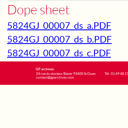
Dope sheet
5824GJ_00007_ds_a.PDF
5824GJ_00007_ds_b.PDF
5824GJ_00007_ds_c.PDF
GP archives
24 rue du docteur Bauer 93400 St Ouen
Tél : 01 49 48 1
contact@gparchives.com