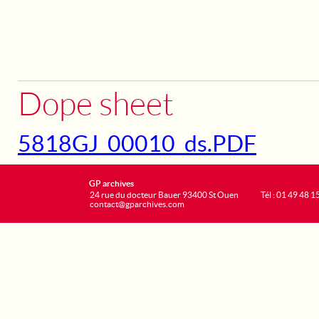
Dope sheet
5818GJ_00010_ds.PDF
GP archives
24 rue du docteur Bauer 93400 St Ouen
Tél : 01 49 48 1
contact@gparchives.com