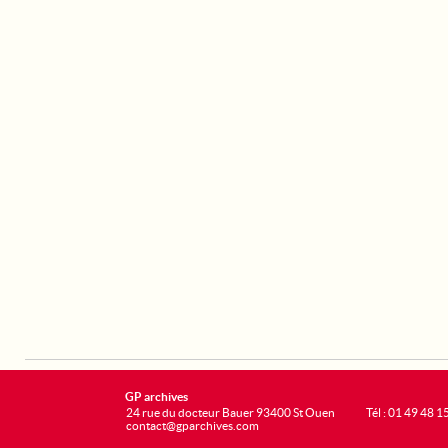
GP archives
24 rue du docteur Bauer 93400 St Ouen
Tél : 01 49 48 1
contact@gparchives.com