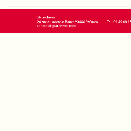
GP archives
24 rue du docteur Bauer 93400 St Ouen
Tél : 01 49 48 1
contact@gparchives.com