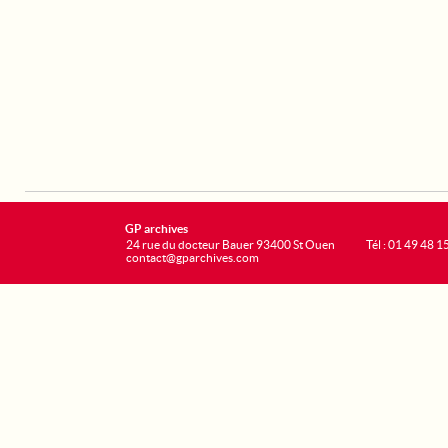
GP archives
24 rue du docteur Bauer 93400 St Ouen
Tél : 01 49 48 1
contact@gparchives.com