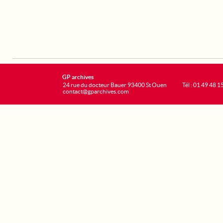
GP archives
24 rue du docteur Bauer 93400 St Ouen
Tél : 01 49 48 1
contact@gparchives.com