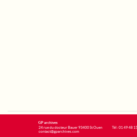
GP archives
24 rue du docteur Bauer 93400 St Ouen
Tél : 01 49 48 1
contact@gparchives.com