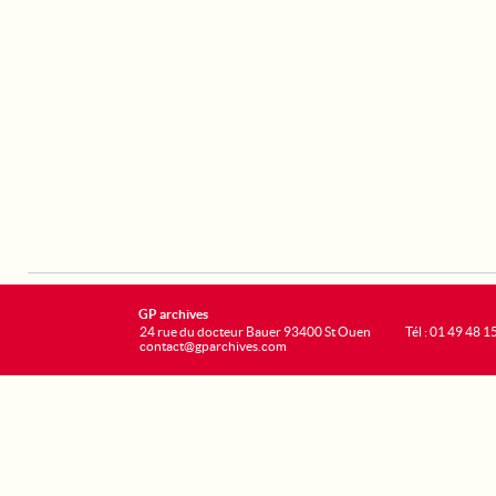
GP archives
24 rue du docteur Bauer 93400 St Ouen
Tél : 01 49 48 1
contact@gparchives.com