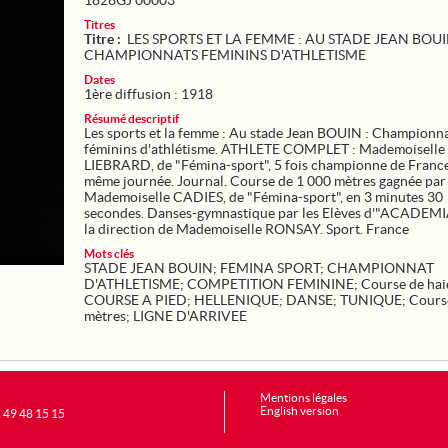
1828GJ 00003
Titres
Titre :
LES SPORTS ET LA FEMME : AU STADE JEAN BOUI
CHAMPIONNATS FEMININS D'ATHLETISME
Dates
1ère diffusion : 1918
Résumé descriptif
Les sports et la femme : Au stade Jean BOUIN : Championn
féminins d'athlétisme. ATHLETE COMPLET : Mademoiselle
LIEBRARD, de "Fémina-sport", 5 fois championne de France
même journée. Journal. Course de 1 000 mètres gagnée par
Mademoiselle CADIES, de "Fémina-sport", en 3 minutes 30
secondes. Danses-gymnastique par les Elèves d'"ACADEMI
la direction de Mademoiselle RONSAY. Sport. France
Mots clés
STADE JEAN BOUIN
;
FEMINA SPORT
;
CHAMPIONNAT
D'ATHLETISME
;
COMPETITION FEMININE
;
Course de hai
COURSE A PIED
;
HELLENIQUE
;
DANSE
;
TUNIQUE
;
Cours
mètres
;
LIGNE D'ARRIVEE
Mentions légales
English version
1 49 48 15 15