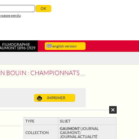
 passe perdu
FILMOGRAPHIE
english version
AUMONT 1896-1929
AMPIONNATS FEMININS D'ATHLETISME
IMPRIMER
TYPE
SUJET
GAUMONT
(JOURNAL
COLLECTION
GAUMONT)
JOURNAL ACTUALITÉ