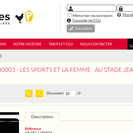
Mot de
Mémoriser ma connexion
Consulter les CGU
Inscription
ONS
NOTRE HISTOIRE
TARIFS ET CGV
NOUS CONTACTER
G
03
03 - LES SPORTS ET LA FEMME : AU STADE JEAN BOUIN : CH
Document
/ 0
Description
Référence