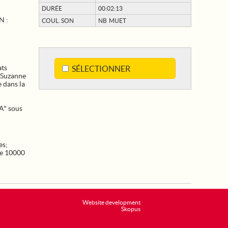
DURÉE
00:02:13
N :
COUL. SON
NB MUET
ats
SÉLECTIONNER
 Suzanne
 dans la
A" sous
es
;
e 10000
Website development
Skopus