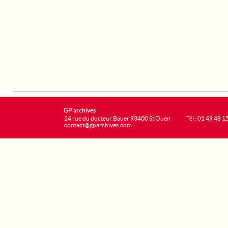
GP archives
24 rue du docteur Bauer 93400 St Ouen
Tél : 01 49 48 1
contact@gparchives.com