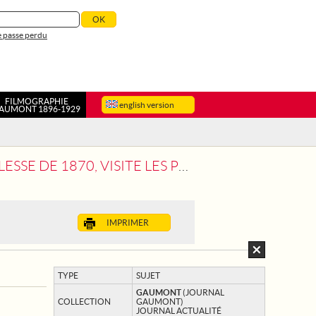
 passe perdu
FILMOGRAPHIE
english version
AUMONT 1896-1929
ITE LES PRISONNIERS DE PONT-MARTEL
IMPRIMER
TYPE
SUJET
GAUMONT
(JOURNAL
COLLECTION
GAUMONT)
JOURNAL ACTUALITÉ