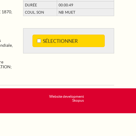
DURÉE
00:00:49
 1870,
COUL. SON
NB MUET
s
SÉLECTIONNER
ndiale,
re
ATION
;
Website development
Skopus