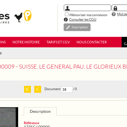
Mot de
Mémoriser ma connexion
Consulter les CGU
Inscription
ONS
NOTRE HISTOIRE
TARIFS ET CGV
NOUS CONTACTER
G
09
9 - SUISSE. LE GENERAL PAU, LE GLORIEUX BLESSE DE 1870, VIS
Document
/ 0
Description
Référence