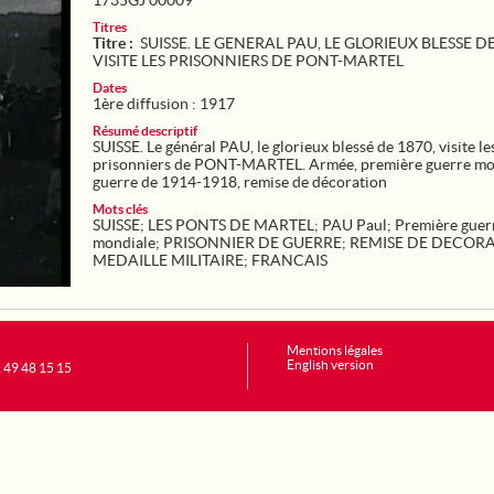
1735GJ 00009
Titres
Titre :
SUISSE. LE GENERAL PAU, LE GLORIEUX BLESSE DE
VISITE LES PRISONNIERS DE PONT-MARTEL
Dates
1ère diffusion : 1917
Résumé descriptif
SUISSE. Le général PAU, le glorieux blessé de 1870, visite le
prisonniers de PONT-MARTEL. Armée, première guerre mo
guerre de 1914-1918, remise de décoration
Mots clés
SUISSE
;
LES PONTS DE MARTEL
;
PAU Paul
;
Première guer
mondiale
;
PRISONNIER DE GUERRE
;
REMISE DE DECOR
MEDAILLE MILITAIRE
;
FRANCAIS
Mentions légales
English version
1 49 48 15 15