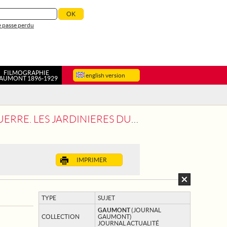
 passe perdu
FILMOGRAPHIE
english version
AUMONT 1896-1929
. LES JARDINIERES DU LOUVRE
IMPRIMER
TYPE
SUJET
GAUMONT
(JOURNAL
COLLECTION
GAUMONT)
JOURNAL ACTUALITÉ