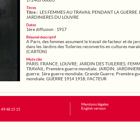
1724GJ 00003
Titres
Titre :
LES FEMMES AU TRAVAIL PENDANT LA GUERRE. 
JARDINIERES DU LOUVRE
Dates
1ère diffusion : 1917
Résumé descriptif
A Paris, des femmes assument le travail de facteur et de jar
dans les Jardins des Tuileries reconvertis en cultures maraî
(CARTON)
Mots clés
PARIS
;
FRANCE
;
LOUVRE
;
JARDIN DES TUILERIES
;
FEMM
TRAVAIL
;
Première guerre mondiale
;
JARDIN
;
JARDINIER
guerre
;
1ère guerre mondiale
;
Grande Guerre
;
Première gu
mondiale
;
GUERRE 1914 1918
;
FACTEUR
Mentions légales
English version
1 49 48 15 15