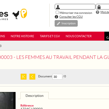
Mot de
Mémoriser ma connexion
Consulter les CGU
Inscription
ONS
NOTRE HISTOIRE
TARIFS ET CGV
NOUS CONTACTER
G
03
0003 - LES FEMMES AU TRAVAIL PENDANT LA GUERRE
Document
/ 0
Description
Référence