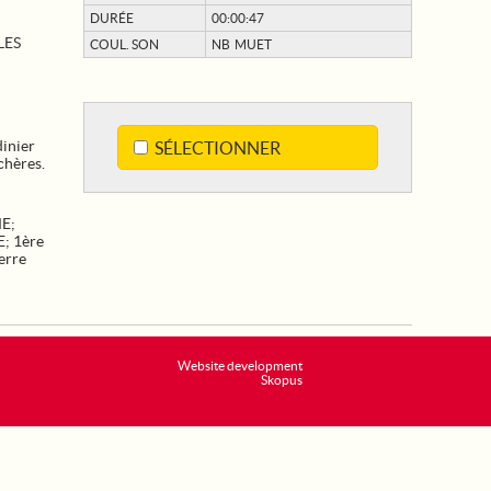
DURÉE
00:00:47
LES
COUL. SON
NB MUET
dinier
SÉLECTIONNER
chères.
E
;
E
;
1ère
erre
Website development
Skopus