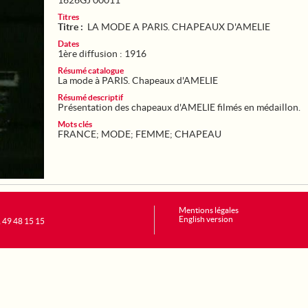
1626GJ 00011
Titres
Titre :
LA MODE A PARIS. CHAPEAUX D'AMELIE
Dates
1ère diffusion : 1916
Résumé catalogue
La mode à PARIS. Chapeaux d'AMELIE
Résumé descriptif
Présentation des chapeaux d'AMELIE filmés en médaillon.
Mots clés
FRANCE
;
MODE
;
FEMME
;
CHAPEAU
Mentions légales
English version
1 49 48 15 15