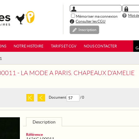
Mot de
Mémoriser ma connexion
Consulter les CGU
Inscription
ONS
NOTRE HISTOIRE
TARIFS ET CGV
NOUS CONTACTER
G
11
00011 - LA MODE A PARIS. CHAPEAUX D'AMELIE
Document
/ 0
Description
Référence