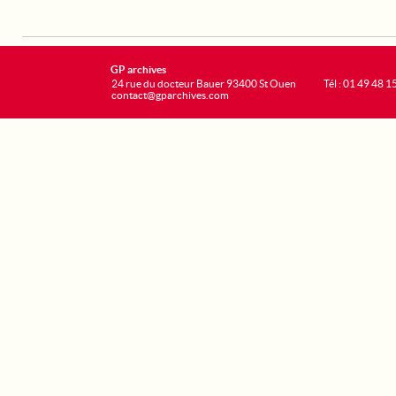
GP archives
24 rue du docteur Bauer 93400 St Ouen
Tél : 01 49 48 1
contact@gparchives.com