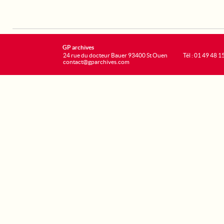
GP archives
24 rue du docteur Bauer 93400 St Ouen
Tél : 01 49 48 1
contact@gparchives.com