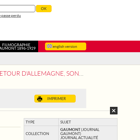
 passe perdu
FILMOGRAPHIE
english version
AUMONT 1896-1929
CCUEILLIS EN SUISSE AVEC ENTHOUSIASME
IMPRIMER
TYPE
SUJET
GAUMONT
(JOURNAL
COLLECTION
GAUMONT)
JOURNAL ACTUALITÉ