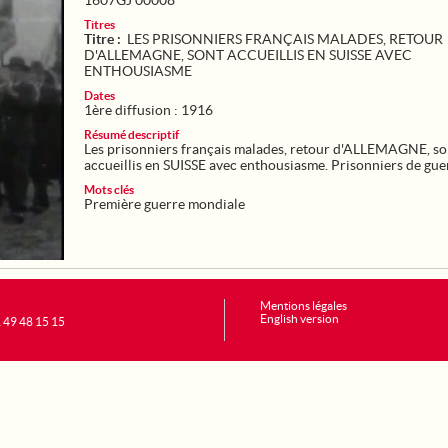
1607GJ 00008
Titres
Titre :
LES PRISONNIERS FRANÇAIS MALADES, RETOUR
D'ALLEMAGNE, SONT ACCUEILLIS EN SUISSE AVEC
ENTHOUSIASME
Dates
1ère diffusion : 1916
Résumé descriptif
Les prisonniers français malades, retour d'ALLEMAGNE, so
accueillis en SUISSE avec enthousiasme. Prisonniers de gue
Mots clés
Première guerre mondiale
Mentions légales
English version
1 49 48 15 15