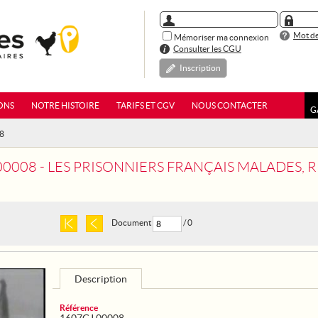
Mot de
Mémoriser ma connexion
Consulter les CGU
Inscription
ONS
NOTRE HISTOIRE
TARIFS ET CGV
NOUS CONTACTER
G
08
8 - LES PRISONNIERS FRANÇAIS MALADES, RETOUR D'ALLEMAGNE, SONT A
Document
/ 0
Description
Référence