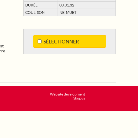
DURÉE
00:01:32
COUL. SON
NB MUET
SÉLECTIONNER
nt
rre
Website development
Skopus