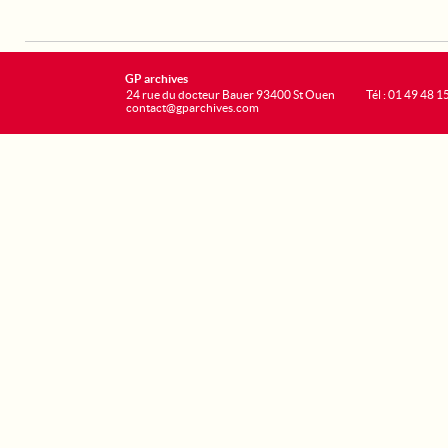
GP archives
24 rue du docteur Bauer 93400 St Ouen
Tél : 01 49 48 1
contact@gparchives.com