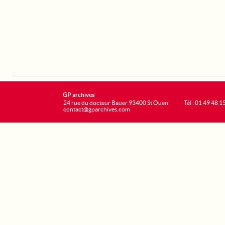
GP archives
24 rue du docteur Bauer 93400 St Ouen
Tél : 01 49 48 1
contact@gparchives.com