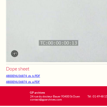
Dope sheet
4800ENU36874_ds_b.PDF
4800ENU36874_ds_a.PDF
GP archives
24 rue du docteur Bauer 93400 St Ouen
Tél : 01 49 48 1
contact@gparchives.com