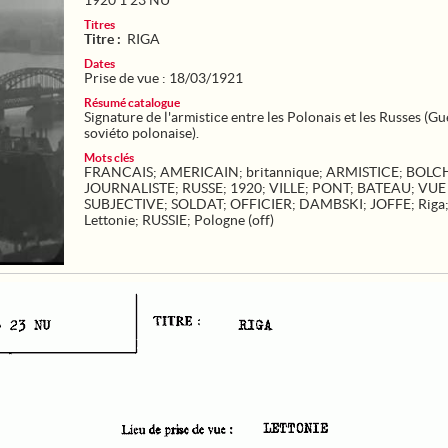
1920 1 23 NU
Titres
Titre :
RIGA
Dates
Prise de vue : 18/03/1921
Résumé catalogue
Signature de l'armistice entre les Polonais et les Russes (G
soviéto polonaise).
Mots clés
FRANCAIS
;
AMERICAIN
;
britannique
;
ARMISTICE
;
BOLC
JOURNALISTE
;
RUSSE
;
1920
;
VILLE
;
PONT
;
BATEAU
;
VUE
SUBJECTIVE
;
SOLDAT
;
OFFICIER
;
DAMBSKI
;
JOFFE
;
Riga
Lettonie
;
RUSSIE
;
Pologne (off)