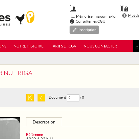
Mot de
Mémoriser ma connexion
Consulter les CGU
Inscription
ONS
NOTRE HISTOIRE
TARIFS ET CGV
NOUS CONTACTER
G
3 NU - RIGA
Document
/ 0
Description
Référence