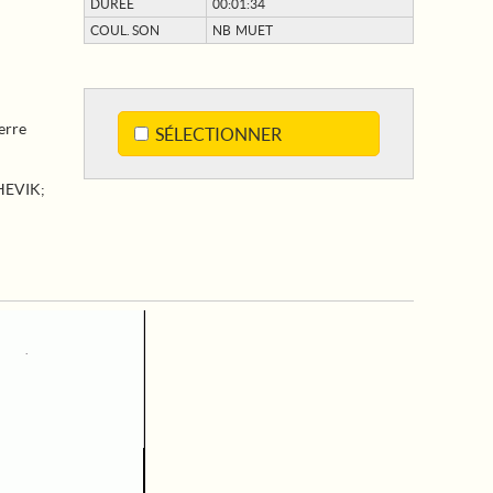
DURÉE
00:01:34
COUL. SON
NB MUET
uerre
SÉLECTIONNER
HEVIK
;
;